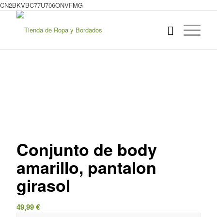
CN2BKVBC77U706ONVFMG
Conjunto de body
amarillo, pantalon
girasol
49,99
€