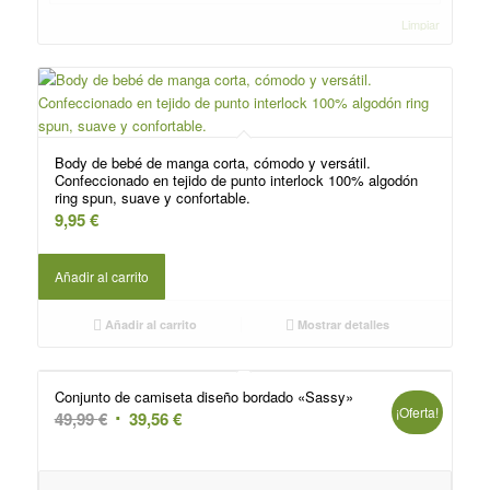
Limpiar
Body de bebé de manga corta, cómodo y versátil.
Confeccionado en tejido de punto interlock 100% algodón
ring spun, suave y confortable.
9,95
€
Añadir al carrito
Añadir al carrito
Mostrar detalles
Conjunto de camiseta diseño bordado «Sassy»
¡Oferta!
El
El
49,99
€
39,56
€
precio
precio
original
actual