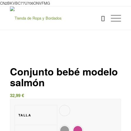
CN2BKVBC77U706ONVFMG
Conjunto bebé modelo
salmón
32,99
€
TALLA