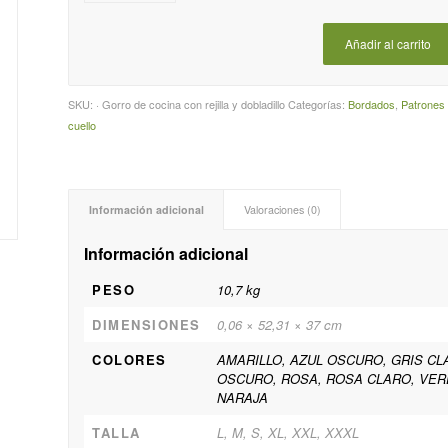
Añadir al carrito
SKU:
· Gorro de cocina con rejilla y dobladillo
Categorías:
Bordados
,
Patrones
cuello
Información adicional
Valoraciones (0)
Información adicional
PESO
10,7 kg
DIMENSIONES
0,06 × 52,31 × 37 cm
COLORES
AMARILLO, AZUL OSCURO, GRIS C
OSCURO, ROSA, ROSA CLARO, VERD
NARAJA
TALLA
L, M, S, XL, XXL, XXXL