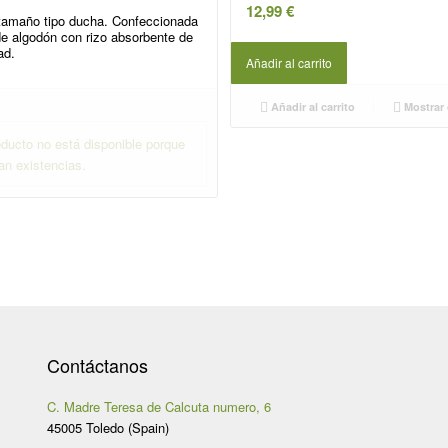
12,99
€
 tamaño tipo ducha. Confeccionada
de algodón con rizo absorbente de
ad.
Añadir al carrito
Añadir al carrito
Mostrar 
ducto no está disponible porque
an existencias.
Contáctanos
C. Madre Teresa de Calcuta numero, 6
45005 Toledo (Spain)