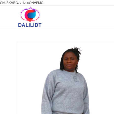
CN2BKVBC77U706ONVFMG