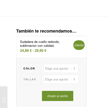
También te recomendamos…
Sudadera de cuello redondo,
¡Oferta!
sublimacion con calidad,
Rango
24,89
€
-
29,90
€
de
precios:
desde
COLOR
24,89 €
hasta
TALLAS
29,90 €
Pañuelo pirata con
Añadir al carrito
rejilla para cocina, tipo
bandana