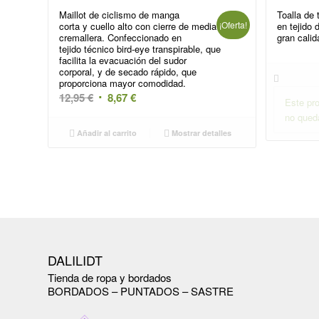
Maillot de ciclismo de manga
Toalla de
¡Oferta!
corta y cuello alto con cierre de media
en tejido 
cremallera. Confeccionado en
gran calid
tejido técnico bird-eye transpirable, que
facilita la evacuación del sudor
corporal, y de secado rápido, que
proporciona mayor comodidad.
El
El
12,95
€
8,67
€
Este pro
precio
precio
no qued
original
actual
Añadir al carrito
Mostrar detalles
era:
es:
12,95 €.
8,67 €.
DALILIDT
Tienda de ropa y bordados
BORDADOS – PUNTADOS – SASTRE