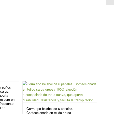
on puños
 sarga
aporta
amisero en
frescante,
e se
Gorra tipo béisbol de 6 paneles.
Confeccionada en tejido sarga