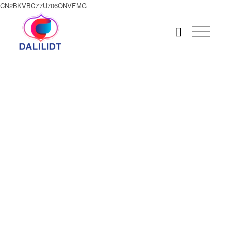
CN2BKVBC77U706ONVFMG