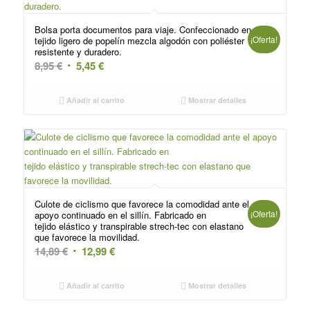
Bolsa porta documentos para viaje. Confeccionado en
¡Oferta!
tejido ligero de popelín mezcla algodón con poliéster
resistente y duradero.
El
El
8,95
€
5,45
€
precio
precio
original
actual
Añadir al carrito
Mostrar detalles
era:
es:
8,95 €.
5,45 €.
Culote de ciclismo que favorece la comodidad ante el
¡Oferta!
apoyo continuado en el sillín. Fabricado en
tejido elástico y transpirable strech-tec con elastano
que favorece la movilidad.
El
El
14,89
€
12,99
€
precio
precio
original
actual
Añadir al carrito
Mostrar detalles
era:
es: