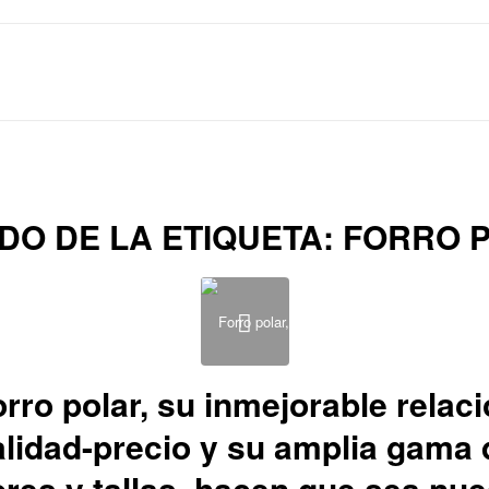
ADO DE LA ETIQUETA:
FORRO 
rro polar, su inmejorable relac
alidad-precio y su amplia gama 
ores y tallas, hacen que sea nue