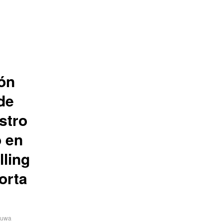
ión
de
stro
 en
lling
orta
ruwa