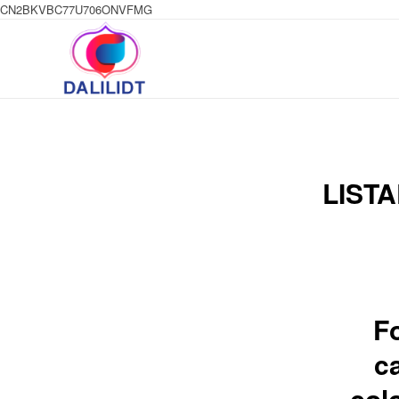
CN2BKVBC77U706ONVFMG
LIST
Fo
c
col