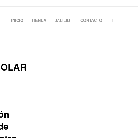
INICIO
TIENDA
DALILIDT
CONTACTO
POLAR
ión
de
stro