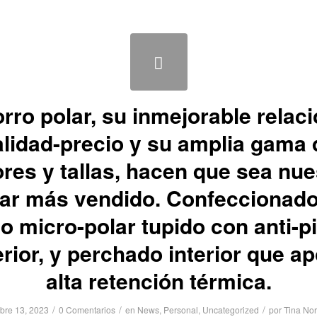
rro polar, su inmejorable relac
alidad-precio y su amplia gama 
ores y tallas, hacen que sea nue
lar más vendido. Confeccionado
do micro-polar tupido con anti-pi
erior, y perchado interior que ap
alta retención térmica.
/
/
/
bre 13, 2023
0 Comentarios
en
News
,
Personal
,
Uncategorized
por
Tina No