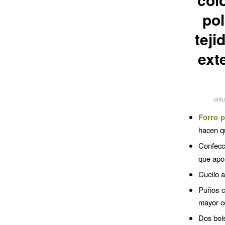
po
teji
ext
octu
Forro p
hacen q
Confecc
que apor
Cuello a
Puños co
mayor c
Dos bols