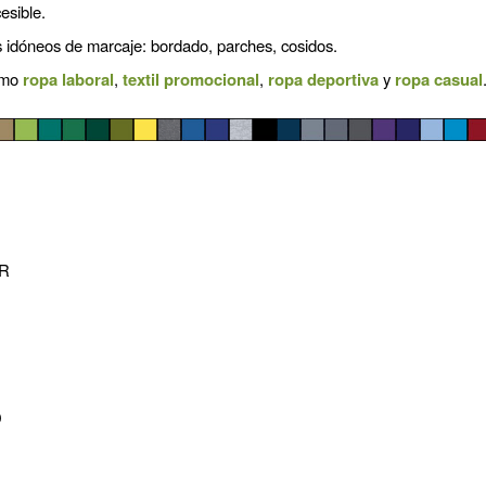
esible.
 idóneos de marcaje: bordado, parches, cosidos.
omo
ropa laboral
,
textil promocional
,
ropa deportiva
y
ropa casual
R
D