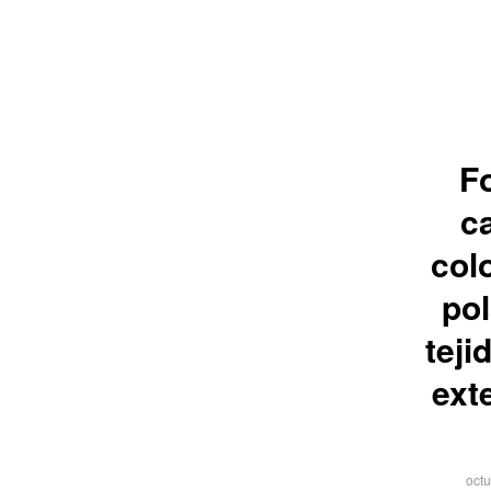
Fo
c
col
po
teji
ext
octu