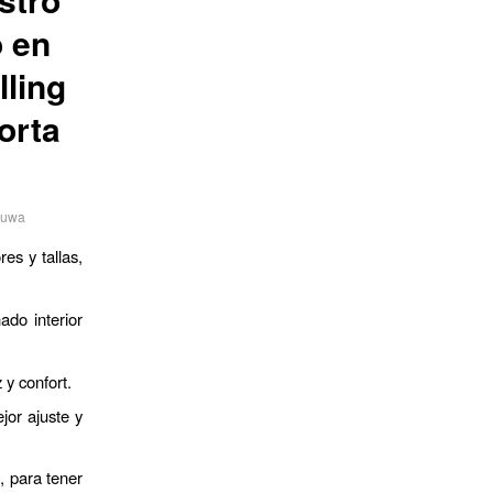
 en
lling
orta
ruwa
es y tallas,
ado interior
 y confort.
jor ajuste y
a, para tener