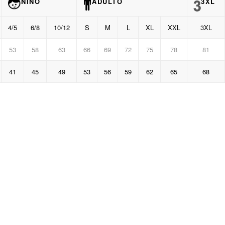
NIÑO
ADULTO
3XL
4/5
6/8
10/12
S
M
L
XL
XXL
3XL
53
58
63
66
69
72
75
78
81
41
45
49
53
56
59
62
65
68