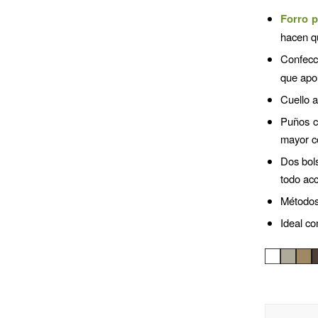
Forro p
hacen q
Confecc
que apor
Cuello a
Puños co
mayor c
Dos bols
todo acc
Métodos
Ideal c