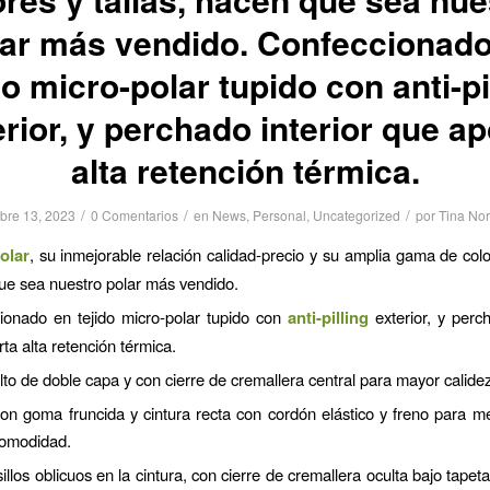
lar más vendido. Confeccionado
do micro-polar tupido con anti-pi
erior, y perchado interior que ap
alta retención térmica.
/
/
/
bre 13, 2023
0 Comentarios
en
News
,
Personal
,
Uncategorized
por
Tina No
olar
, su inmejorable relación calidad-precio y su amplia gama de color
ue sea nuestro polar más vendido.
ionado en tejido micro-polar tupido con
anti-pilling
exterior, y perch
ta alta retención térmica.
lto de doble capa y con cierre de cremallera central para mayor calidez
n goma fruncida y cintura recta con cordón elástico y freno para me
omodidad.
illos oblicuos en la cintura, con cierre de cremallera oculta bajo tapet