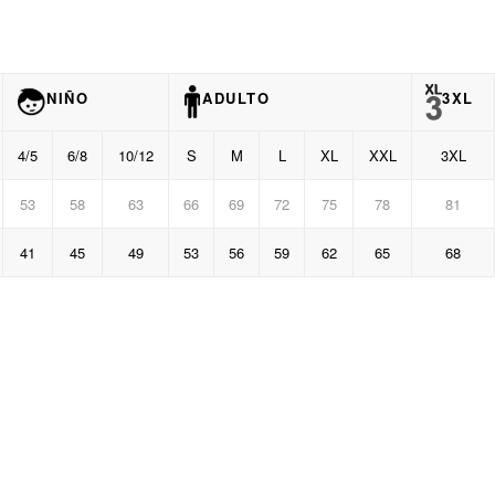
NIÑO
ADULTO
3XL
4/5
6/8
10/12
S
M
L
XL
XXL
3XL
53
58
63
66
69
72
75
78
81
41
45
49
53
56
59
62
65
68