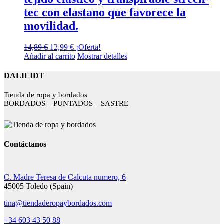
tec con elastano que favorece la
movilidad.
El
El
14,89
€
12,99
€
¡Oferta!
precio
precio
Añadir al carrito
Mostrar detalles
original
actual
era:
es:
DALILIDT
14,89 €.
12,99 €.
Tienda de ropa y bordados
BORDADOS – PUNTADOS – SASTRE
Contáctanos
C. Madre Teresa de Calcuta numero, 6
45005 Toledo (Spain)
tina@tiendaderopaybordados.com
+34 603 43 50 88