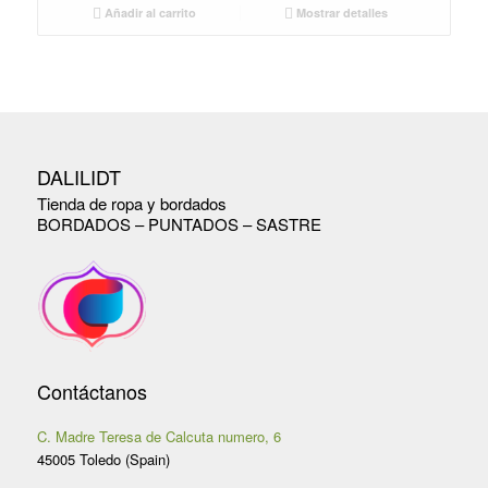
original
actual
Añadir al carrito
Mostrar detalles
era:
es:
8,95 €.
5,45 €.
DALILIDT
Tienda de ropa y bordados
BORDADOS – PUNTADOS – SASTRE
Contáctanos
C. Madre Teresa de Calcuta numero, 6
45005 Toledo (Spain)