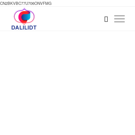
CN2BKVBC77U706ONVFMG