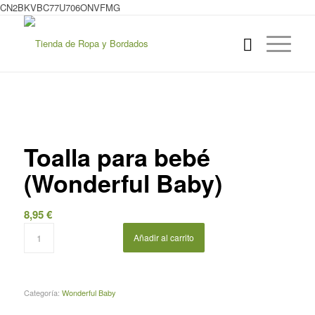
CN2BKVBC77U706ONVFMG
Toalla para bebé
(Wonderful Baby)
8,95
€
Añadir al carrito
Categoría:
Wonderful Baby