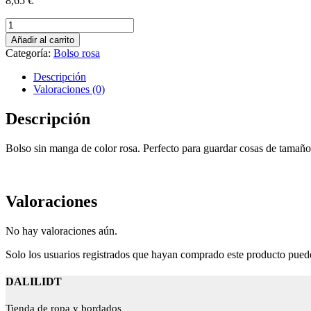
8,65
€
Bolso
rosa
Añadir al carrito
pequeño
Categoría:
Bolso rosa
sin
manga.
Descripción
Diseño
Valoraciones (0)
3
cantidad
Descripción
Bolso sin manga de color rosa. Perfecto para guardar cosas de tama
Valoraciones
No hay valoraciones aún.
Solo los usuarios registrados que hayan comprado este producto pued
DALILIDT
Tienda de ropa y bordados