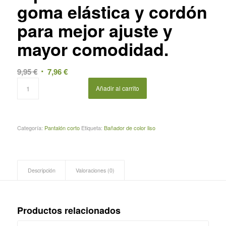
goma elástica y cordón
para mejor ajuste y
mayor comodidad.
El
El
9,95
€
7,96
€
precio
precio
Añadir al carrito
original
actual
era:
es:
9,95 €.
7,96 €.
Categoría:
Pantalón corto
Etiqueta:
Bañador de color liso
Descripción
Valoraciones (0)
Productos relacionados