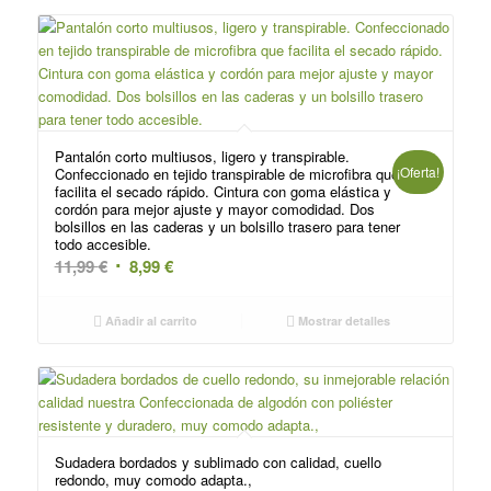
8,95 €.
6,95 €.
Pantalón corto multiusos, ligero y transpirable.
¡Oferta!
Confeccionado en tejido transpirable de microfibra que
facilita el secado rápido. Cintura con goma elástica y
cordón para mejor ajuste y mayor comodidad. Dos
bolsillos en las caderas y un bolsillo trasero para tener
todo accesible.
El
El
11,99
€
8,99
€
precio
precio
original
actual
Añadir al carrito
Mostrar detalles
era:
es:
11,99 €.
8,99 €.
Sudadera bordados y sublimado con calidad, cuello
redondo, muy comodo adapta.,