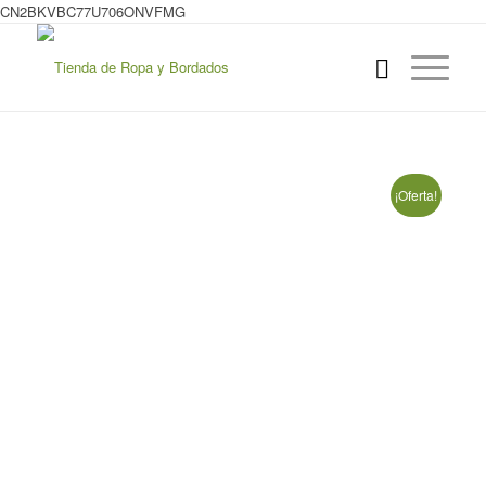
CN2BKVBC77U706ONVFMG
¡Oferta!