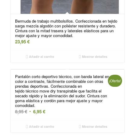
Bermuda de trabajo multibolsillos. Confeccionada en tejido
sarga mezcla algodón con poliéster resistente y duradero.
Cintura con la mitad trasera y laterales elásticos para un
mejor ajuste y mayor comodidad.
23,95
€
Añadir al carrito
Mostrar detalles
Pantalón corto deportivo técnico, con banda lateral en
¡Oferta!
color a contraste, fácilmente combinable con otras
prendas deportivas. Confeccionada en
tejido técnico move dry transpirable que facilita el
secado rápido y la eliminación del sudor. Cintura con
goma elástica y cordón para mejor ajuste y mayor
comodidad.
El
El
8,95
€
6,95
€
precio
precio
original
actual
Añadir al carrito
Mostrar detalles
era:
es: